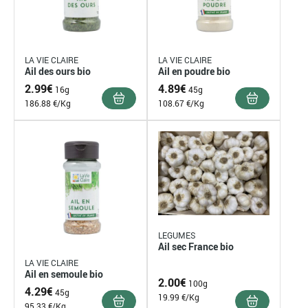
LA VIE CLAIRE
LA VIE CLAIRE
Ail des ours bio
Ail en poudre bio
2.99
€
4.89
€
16g
45g
186.88 €/Kg
108.67 €/Kg
LEGUMES
Ail sec France bio
LA VIE CLAIRE
Ail en semoule bio
2.00
€
100g
4.29
€
45g
19.99 €/Kg
95.33 €/Kg