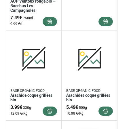
AOP Ventoux rouge bio –
Bacchus Les
Campagnoles
7.49
€
750ml
9.99 €/L
BASE ORGANIC FOOD
BASE ORGANIC FOOD
Arachide coque grillées
Arachides coque grillées
bio
bio
3.99
€
5.49
€
330g
500g
12.09 €/Kg
10.98 €/Kg