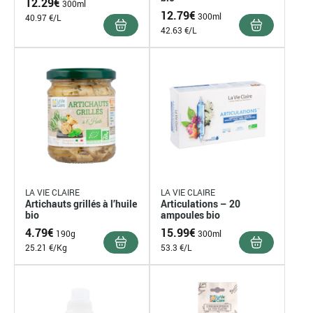
12.29
€
300ml
12.79
€
300ml
40.97 €/L
42.63 €/L
LA VIE CLAIRE
LA VIE CLAIRE
Artichauts grillés à l’huile
Articulations – 20
bio
ampoules bio
4.79
€
15.99
€
190g
300ml
25.21 €/Kg
53.3 €/L