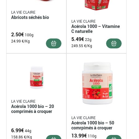
LA VIE CLAIRE
Abricots séchés bio
LA VIE CLAIRE
Acérola 1000 – Vitamine
C naturelle
2.50
€
100g
5.49
€
22g
24.99 €/Kg
249.55 €/Kg
LA VIE CLAIRE
Acérola 1000 bio – 20
comprimés à croquer
LA VIE CLAIRE
Acérola 1000 bio – 50
comrpimés à croquer
6.99
€
44g
13.99
€
110g
158.86 €/Kg