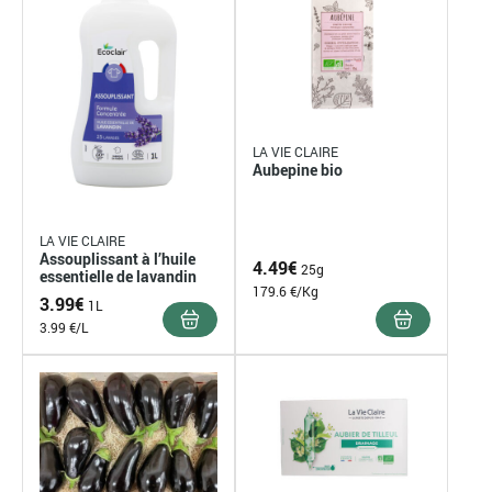
LA VIE CLAIRE
Aubepine bio
LA VIE CLAIRE
Assouplissant à l’huile
4.49
€
25g
essentielle de lavandin
179.6 €/Kg
3.99
€
1L
3.99 €/L