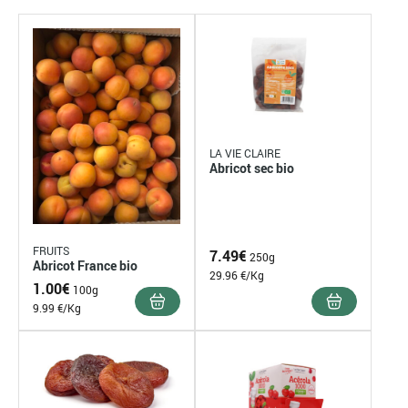
LA VIE CLAIRE
Abricot sec bio
FRUITS
7.49
€
250g
Abricot France bio
29.96 €/Kg
1.00
€
100g
9.99 €/Kg