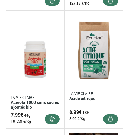
127.18 €/Kg
LA VIE CLAIRE
LA VIE CLAIRE
Acide citrique
Acérola 1000 sans sucres
ajoutés bio
8.99
€
1KG
7.99
€
44g
8.99 €/Kg
181.59 €/Kg