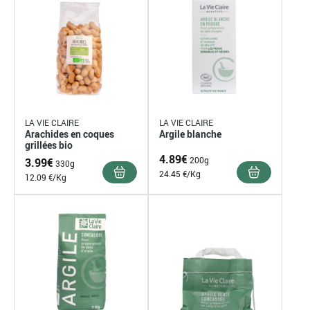
LA VIE CLAIRE
LA VIE CLAIRE
Arachides en coques
Argile blanche
grillées bio
4.89
€
200g
3.99
€
330g
24.45 €/Kg
12.09 €/Kg