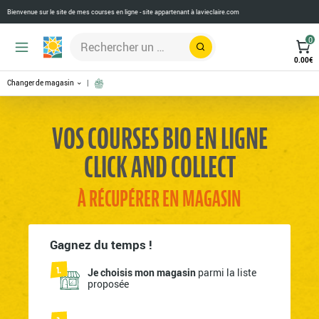
Bienvenue sur le site de mes courses en ligne - site appartenant à
lavieclaire.com
0
Rechercher
0.00
€
Changer de magasin
VOS COURSES BIO EN LIGNE
CLICK AND COLLECT
À RÉCUPÉRER EN MAGASIN
Gagnez du temps !
Je choisis mon magasin
parmi la liste
proposée