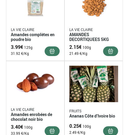
LA VIE CLAIRE
LA VIE CLAIRE
Amandes complètes en
AMANDES
poudre bio
DECORTIQUEES 5KG
3.99
€
2.15
€
125g
100g
31.92 €/Kg
21.49 €/Kg
LA VIE CLAIRE
FRUITS
Amandes enrobées de
Ananas Côte d’Ivoire bio
chocolat noir bio
0.25
€
3.40
€
100g
100g
2.49 €/Kg
33.99 €/Kg