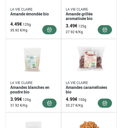
LA VIE CLAIRE
LA VIE CLAIRE
Amande émondée bio
Amande grillée
aromatisée bio
4.49
€
125g
3.49
€
125g
35.92 €/Kg
27.92 €/Kg
LA VIE CLAIRE
LA VIE CLAIRE
Amandes blanches en
Amandes caramélisées
poudre bio
bio
3.99
€
4.99
€
125g
150g
31.92 €/Kg
33.27 €/Kg