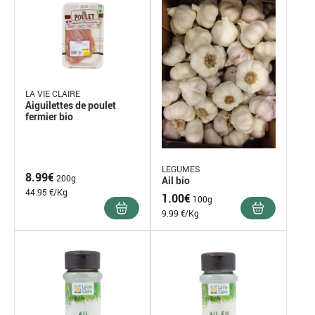
LA VIE CLAIRE
Aiguilettes de poulet
fermier bio
LEGUMES
8.99
€
200g
Ail bio
44.95 €/Kg
1.00
€
100g
9.99 €/Kg