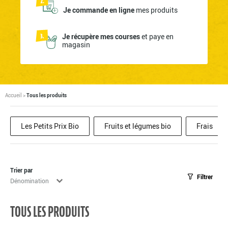
Je commande en ligne
mes produits
Je récupère mes courses
et paye en
magasin
Accueil
>
Tous les produits
Les Petits Prix Bio
Fruits et légumes bio
Frais
Trier par
Filtrer
Tri
Trier le contenu
TOUS LES PRODUITS