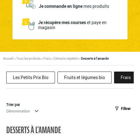
Je commande en ligne
mes produits
Je récupère mes courses
et paye en
magasin
Accueil
>
Tous les produits
>
Frais
>
Crèmerie végétale
>
Desserts à l'amande
Les Petits Prix Bio
Fruits et légumes bio
Frais
Trier par
Filtrer
Tri
Trier le contenu
DESSERTS À L'AMANDE