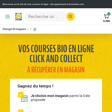
Bienvenue sur le site de mes courses en ligne - site appartenant à
lavieclaire.com
0
Rechercher
0.00
€
Changer de magasin
VOS COURSES BIO EN LIGNE
CLICK AND COLLECT
À RÉCUPÉRER EN MAGASIN
Gagnez du temps !
Je choisis mon magasin
parmi la liste
proposée