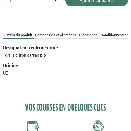
Ajouter au panier
de
Tortils
citron
safran
bio
Détails du produit
Composition et allergènes
Préparation
Conditionnement
Désignation réglementaire
Tortils citron safran bio
Origine
UE
VOS COURSES EN QUELQUES CLICS