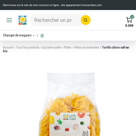
Bienvenue sur le site de mes courses en ligne - site appartenant à
lavieclaire.com
0
Rechercher
0.00
€
Changer de magasin
Accueil
>
Tous les produits
>
Epicerie salée
>
Pâtes
>
Pâtes aromatisées
>
Tortils citron safran
bio