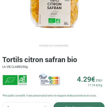
Visuel(s) non contractuel(s)
Tortils citron safran bio
LA VIE CLAIRE
250g
4.29
€
TTC*
17.16 €/Kg
*Prix public conseillé. Il sera personnalisé selon le magasin et des promotions en cours.
quantité