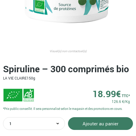
Visuel(s) non contractuel(s)
Spiruline – 300 comprimés bio
LA VIE CLAIRE
150g
18.99
€
TTC*
126.6 €/Kg
*Prix public conseillé. Il sera personnalisé selon le magasin et des promotions en cours.
quantité
Ajouter au panier
de
Spiruline