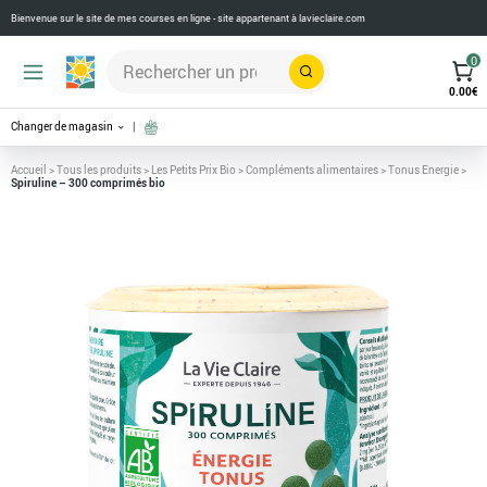
Bienvenue sur le site de mes courses en ligne - site appartenant à
lavieclaire.com
0
Rechercher
0.00
€
Changer de magasin
Accueil
>
Tous les produits
>
Les Petits Prix Bio
>
Compléments alimentaires
>
Tonus Energie
>
Spiruline – 300 comprimés bio