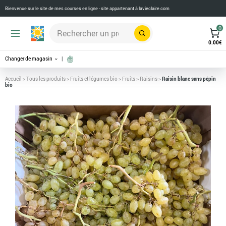
Bienvenue sur le site de mes courses en ligne - site appartenant à
lavieclaire.com
0
Rechercher
0.00
€
Changer de magasin
Accueil
>
Tous les produits
>
Fruits et légumes bio
>
Fruits
>
Raisins
>
Raisin blanc sans pépin
bio