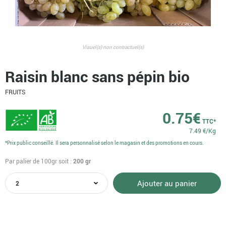
Visuel(s) non contractuel(s)
Raisin blanc sans pépin bio
FRUITS
0.75
€
TTC*
7.49 €/Kg
*Prix public conseillé. Il sera personnalisé selon le magasin et des promotions en cours.
Par palier de 100gr
soit :
200
gr
quantité
Ajouter au panier
de
Raisin
blanc
sans