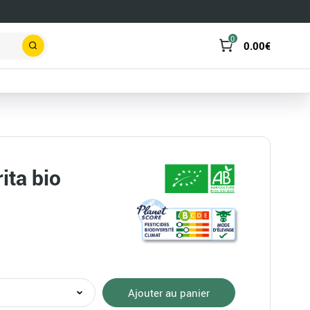
0
0.00
€
Rechercher
ita bio
té
Ajouter au panier