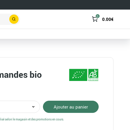
0
0.00
€
Rechercher
amandes bio
té
Ajouter au panier
alisé selon le magasin et des promotions en cours.
es