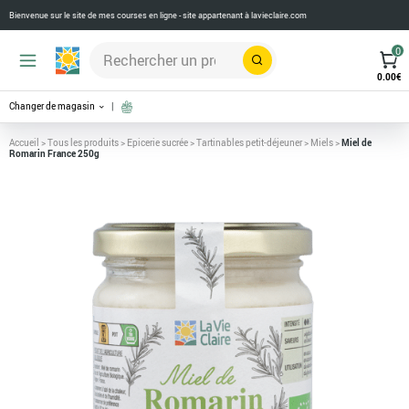
Bienvenue sur le site de mes courses en ligne - site appartenant à
lavieclaire.com
0
Rechercher
0.00
€
Changer de magasin
Accueil
>
Tous les produits
>
Epicerie sucrée
>
Tartinables petit-déjeuner
>
Miels
>
Miel de
Romarin France 250g