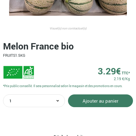
Visuel(s) non contractuel(s)
Melon France bio
FRUITS
1.5KG
3.29
€
TTC*
2.19 €/Kg
*Prix public conseillé. Il sera personnalisé selon le magasin et des promotions en cours.
quantité
Ajouter au panier
de
Melon
France
bio