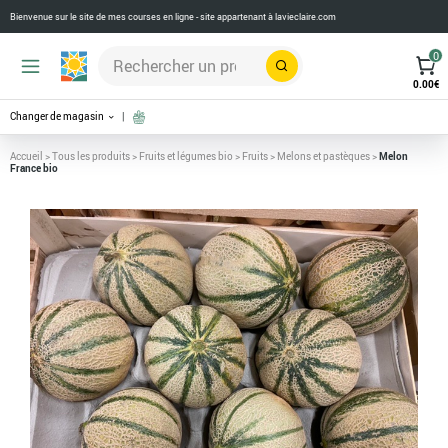
Bienvenue sur le site de mes courses en ligne - site appartenant à
lavieclaire.com
0
Rechercher
0.00
€
Changer de magasin
Accueil
>
Tous les produits
>
Fruits et légumes bio
>
Fruits
>
Melons et pastèques
>
Melon
France bio