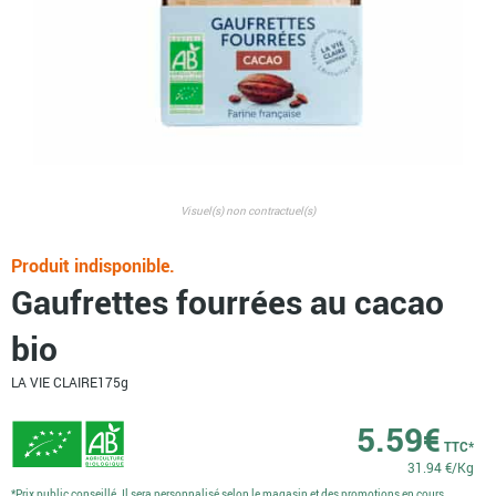
Visuel(s) non contractuel(s)
Produit indisponible.
Gaufrettes fourrées au cacao
bio
LA VIE CLAIRE
175g
5.59
€
TTC*
31.94 €/Kg
*Prix public conseillé. Il sera personnalisé selon le magasin et des promotions en cours.