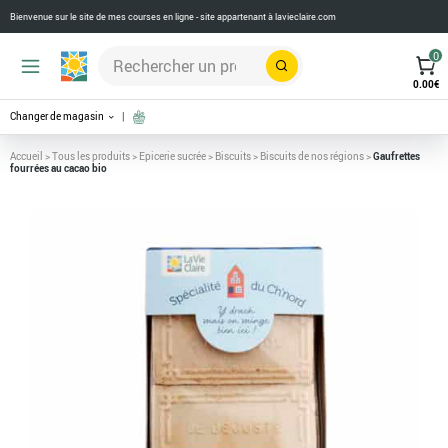
Bienvenue sur le site de mes courses en ligne - site appartenant à
lavieclaire.com
0
Rechercher
0.00
€
Changer de magasin
Accueil
>
Tous les produits
>
Epicerie sucrée
>
Biscuits
>
Biscuits de nos régions
>
Gaufrettes
fourrées au cacao bio