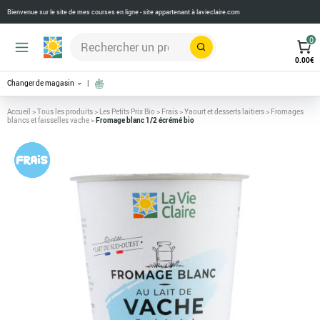
Bienvenue sur le site de mes courses en ligne - site appartenant à
lavieclaire.com
0
Rechercher
0.00
€
Changer de magasin
Accueil
>
Tous les produits
>
Les Petits Prix Bio
>
Frais
>
Yaourt et desserts laitiers
>
Fromages
blancs et faisselles vache
>
Fromage blanc 1/2 écrémé bio