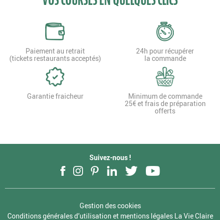
Paiement au retrait
24h pour récupérer
(tickets restaurants acceptés)
la commande
Garantie fraicheur
Minimum de commande
25€ et frais de préparation
offerts
Suivez-nous !
Facebook
Instagram
Pinterest
LinkedIn
Twitter
YouTube
Gestion des cookies
Conditions générales d’utilisation et mentions légales La Vie Claire