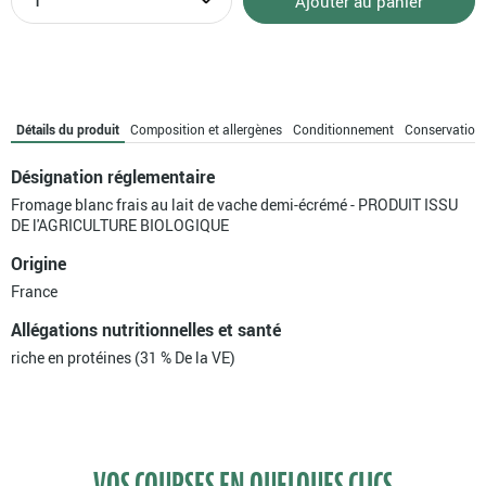
Ajouter au panier
de
Fromage
blanc
1/2
écrémé
bio
Détails du produit
Composition et allergènes
Conditionnement
Conservation
Désignation réglementaire
Fromage blanc frais au lait de vache demi-écrémé - PRODUIT ISSU
DE l'AGRICULTURE BIOLOGIQUE
Origine
France
Allégations nutritionnelles et santé
riche en protéines (31 % De la VE)
VOS COURSES EN QUELQUES CLICS