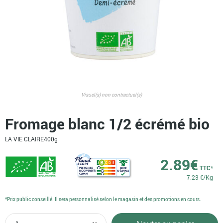
Visuel(s) non contractuel(s)
Fromage blanc 1/2 écrémé bio
LA VIE CLAIRE
400g
2.89
€
TTC*
7.23 €/Kg
*Prix public conseillé. Il sera personnalisé selon le magasin et des promotions en cours.
quantité