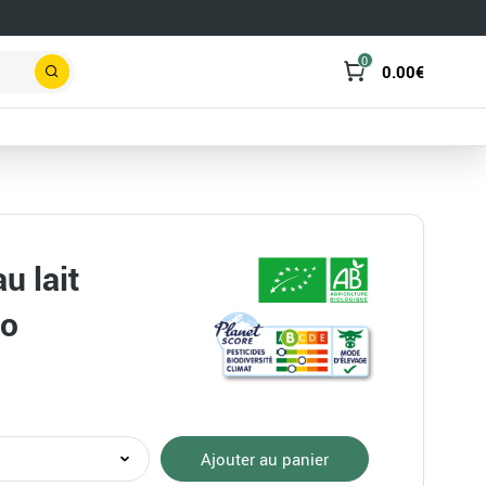
0
0.00
€
Rechercher
u lait
io
té
Ajouter au panier