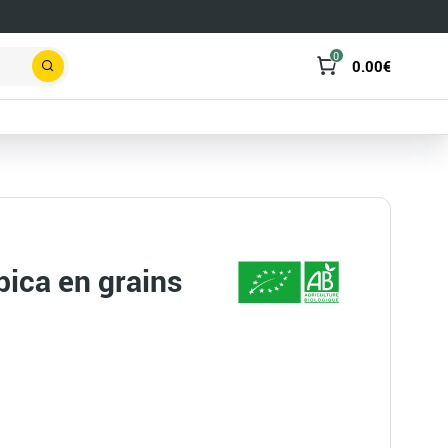
0
0.00
€
Rechercher
bica en grains