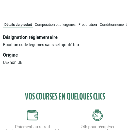
cube
de
légumes
sans
Détails du produit
Composition et allergènes
Préparation
Conditionnement
sel
ajouté
Désignation réglementaire
bio
Bouillon cude légumes sans sel ajouté bio.
Origine
UE/non UE
VOS COURSES EN QUELQUES CLICS
Paiement au retrait
24h pour récupérer