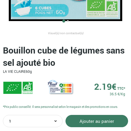
Visuel(s) non contractuel(s)
Bouillon cube de légumes sans
sel ajouté bio
LA VIE CLAIRE
60g
2.19
€
TTC*
36.5 €/Kg
*Prix public conseillé. Il sera personnalisé selon le magasin et des promotions en cours.
quantité
Ajouter au panier
de
Bouillon