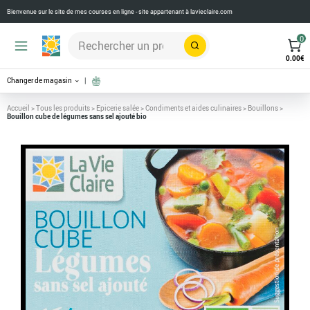
Bienvenue sur le site de mes courses en ligne - site appartenant à
lavieclaire.com
0
Rechercher
0.00
€
Changer de magasin
Accueil
>
Tous les produits
>
Epicerie salée
>
Condiments et aides culinaires
>
Bouillons
>
Bouillon cube de légumes sans sel ajouté bio