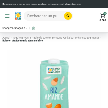
Bienvenue sur le site de mes courses en ligne - site appartenant à
lavieclaire.com
0
Rechercher
0.00
€
Changer de magasin
Accueil
>
Tous les produits
>
Epicerie sucrée
>
Boissons Végétales
>
Mélanges gourmands
>
Boisson végétale au riz et amande bio