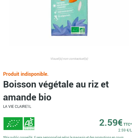
Visuel(s) non contractuel(s)
Produit indisponible.
Boisson végétale au riz et
amande bio
LA VIE CLAIRE
1L
2.59
€
TTC*
2.59 €/L
*Prix public conseillé. Il sera personnalisé selon le magasin et des promotions en cours.