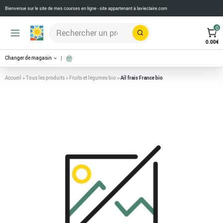
Bienvenue sur le site de mes courses en ligne - site appartenant à
lavieclaire.com
0
Rechercher
0.00
€
Changer de magasin
Accueil
>
Tous les produits
>
Fruits et légumes bio
>
Ail frais France bio